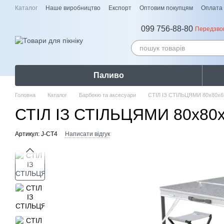
Перейти до основного контенту
Каталог
Наше виробництво
Експорт
Оптовим покупцям
Оплата 
099 756-88-80
Передзво
Паливо
Головна
Каталог
Барбекю та аксесуари
СТІЛ ІЗ СТІЛЬЦЯМИ 80х80х69
СТІЛ ІЗ СТІЛЬЦЯМИ 80х80х6
Артикул: J-СТ4
Написати відгук