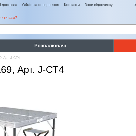
і доставка
Обмін та повернення
Контакти
Зони відпочинку
нити вам?
Розпалювачі
, Арт. J-СТ4
9, Арт. J-СТ4