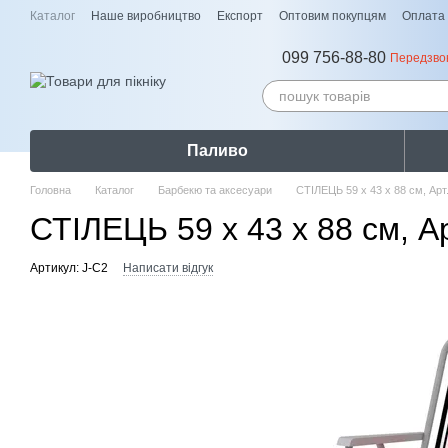
Перейти до основного контенту
Каталог
Наше виробництво
Експорт
Оптовим покупцям
Оплата 
099 756-88-80
Передзво
Паливо
Головна
Каталог
Барбекю та аксесуари
СТІЛЕЦЬ 59 х 43 х 88 см, Арт
СТІЛЕЦЬ 59 х 43 х 88 см, Ар
Артикул: J-C2
Написати відгук