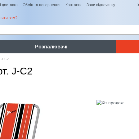
і доставка
Обмін та повернення
Контакти
Зони відпочинку
нити вам?
Розпалювачі
. J-C2
т. J-C2